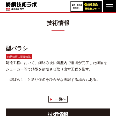
TOP
>
技術情報一覧
>
型バラシ
技術情報
TVEの特長
製品事例
型バラシ
VA・VE
提案改善事例
鋳鋼技術の基礎知識
技術動画
ライブラリ
鋳造工程において、鋳込み後に鋳型内で凝固が完了した鋳物を
シェーカー等で鋳型を崩壊させ取り出す工程を指す。
技術情報
「型ばらし」と送り仮名をひらがな表記する場合もある。
技術資料
よくあるご質問
一覧へ
技術情報