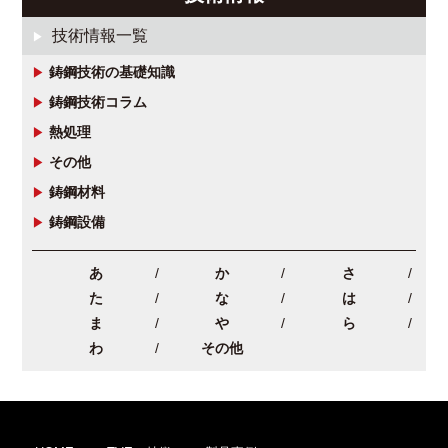
技術情報一覧
鋳鋼技術の基礎知識
鋳鋼技術コラム
熱処理
その他
鋳鋼材料
鋳鋼設備
あ
か
さ
た
な
は
ま
や
ら
わ
その他