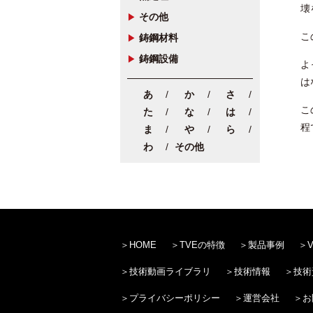
壊
その他
こ
鋳鋼材料
鋳鋼設備
よ
は
あ
か
さ
こ
た
な
は
程
ま
や
ら
わ
その他
HOME
TVEの特徴
製品事例
技術動画ライブラリ
技術情報
技術
プライバシーポリシー
運営会社
お