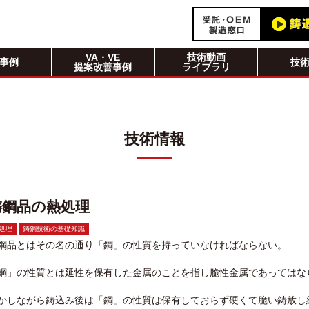
VA・VE
技術動画
事例
技
提案改善事例
ライブラリ
技術情報
鋳鋼品の熱処理
処理
鋳鋼技術の基礎知識
鋼品とはその名の通り「鋼」の性質を持っていなければならない。
鋼」の性質とは延性を保有した金属のことを指し脆性金属であってはな
かしながら鋳込み後は「鋼」の性質は保有しておらず硬くて脆い鋳放し