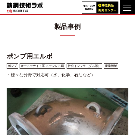
TOP
>
製品事例一覧
>
ポンプ用エルボ
製品事例
TVEの特長
製品事例
ポンプ用エルボ
VA・VE
提案改善事例
ポンプ
オーステナイト系 ステンレス鋼
社会インフラ（ダム等）
産業機械
技術動画
ライブラリ
・様々な分野で対応可（水、化学、石油など）
技術情報
技術資料
よくあるご質問