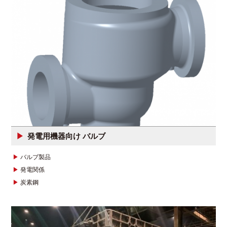
発電用機器向け バルブ
バルブ製品
発電関係
炭素鋼