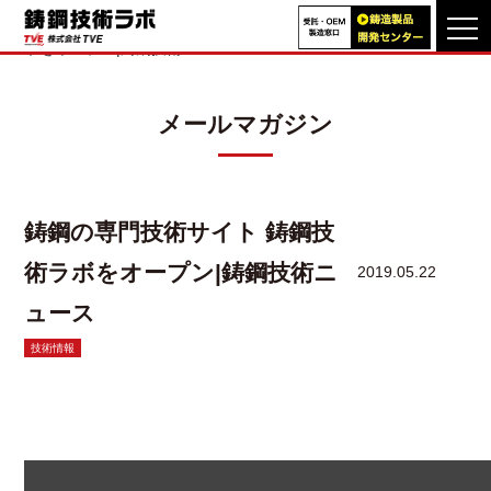
TOP
>
メールマガジン一覧
>
鋳鋼の専門技術サイト 鋳鋼技術ラ
ボをオープン|鋳鋼技術ニュース
メールマガジン
TVEの特長
製品事例
VA・VE
提案改善事例
鋳鋼の専門技術サイト 鋳鋼技
技術動画
ライブラリ
術ラボをオープン|鋳鋼技術ニ
2019.05.22
技術情報
ュース
技術資料
技術情報
よくあるご質問