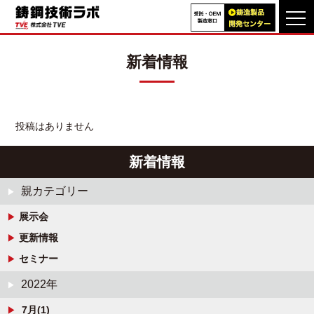
TOP
>
Articles by: kazuhiko.harada@toavalve.co.jp
新着情報
TVEの特長
製品事例
投稿はありません
VA・VE
提案改善事例
新着情報
技術動画
ライブラリ
親カテゴリー
技術情報
展示会
技術資料
更新情報
よくあるご質問
セミナー
2022年
7月(1)